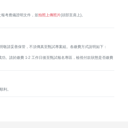
之報考應備證明文件，並
拍照上傳照片
(頭部至肩上)。
明敬請妥善保管，不須傳真至甄試專案組。各繳費方式說明如下：
。
功。請於繳費 1-2 工作日後至甄試報名專區，檢視付款狀態是否繳費
順利。