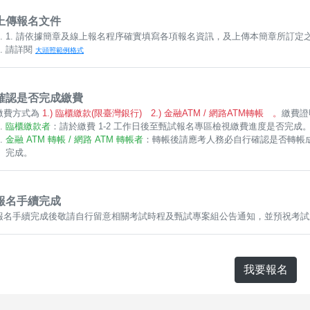
上傳報名文件
1. 請依據簡章及線上報名程序確實填寫各項報名資訊，及上傳本簡章所訂定
請詳閱
大頭照範例格式
確認是否完成繳費
繳費方式為
1.) 臨櫃繳款(限臺灣銀行) 2.) 金融ATM / 網路ATM轉帳 。
繳費證
臨櫃繳款者
：請於繳費 1-2 工作日後至甄試報名專區檢視繳費進度是否完成
金融 ATM 轉帳 / 網路 ATM 轉帳者
：轉帳後請應考人務必自行確認是否轉帳成
完成。
報名手續完成
報名手續完成後敬請自行留意相關考試時程及甄試專案組公告通知，並預祝考試
我要報名