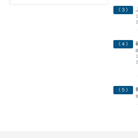
《３》
《４》
《５》