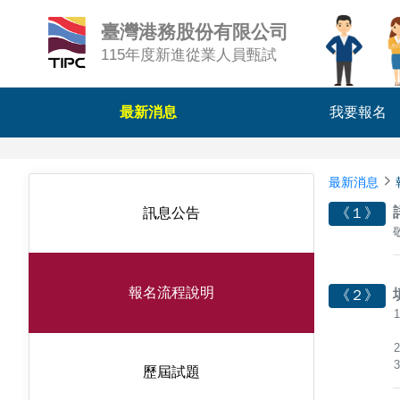
臺灣港務股份有限公司
115年度新進從業人員甄試
最新消息
我要報名
最新消息
訊息公告
《１》
報名流程說明
《２》
歷屆試題